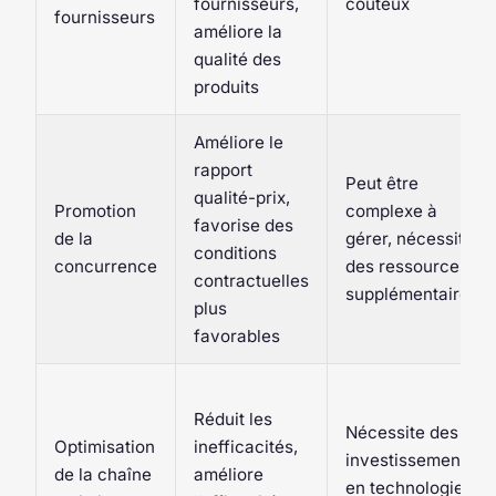
fournisseurs,
coûteux
fournisseurs
améliore la
qualité des
produits
Améliore le
rapport
Peut être
qualité-prix,
Promotion
complexe à
favorise des
de la
gérer, nécessite
conditions
concurrence
des ressources
contractuelles
supplémentaires
plus
favorables
Réduit les
Nécessite des
Optimisation
inefficacités,
investissements
de la chaîne
améliore
en technologie